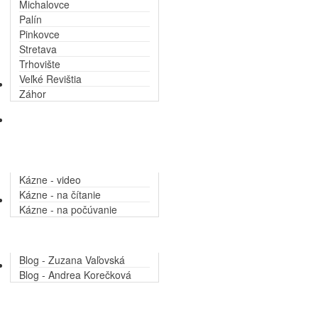
Michalovce
Palín
Pinkovce
Stretava
Trhovište
Veľké Revištia
Zákony
Záhor
Kázne na internete
Kázne - video
Kázne - na čítanie
Blogy
Kázne - na počúvanie
Blog - Zuzana Vaľovská
SPEVNIK
Blog - Andrea Korečková