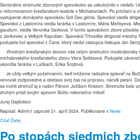
Seniorátne stretnutie zborových spevokolov sa uskutočnilo v nedeľu 1
v reformovanom kresťanskom kostole v Michalovciach. Po privítaní a 
vystúpenie domáceho spevokolu Soli Deo glória. Spevokol viedla dirig
Spevokol z Lastomíra viedla farárka v Lastomíre, Mária Meňkyová. Mi
gaudium, viedla Veronika Savková. V tomto speváckom zbore pôsobia 
z Jenkoviec a Veľkých Kapušian. Spevokol Trhovište dirigoval miestny 
podujatia bol spevokol z Čane, ktorý viedol zástupca biskupa Ján Semja
Vhodným kresťanským slovom nás celým stretnutím moderátorsky s
michalovského kresťanského zboru Viera Šoltésová. Podujatie záver
ukončila farárka v Lúčkach, Erika Šrojtová.
Je vždy veľkým požehnaním, keď môžeme radostne spievať na Božiu
venovali zodpovedne a obetavo svoj čas na prípravu, nácvik piesni. Dos
sa mohli stretnúť aj s našim Pánom Ježišom Kristom. Stretnutie bolo 
druhým priali svojim spevom Božiu nekonečnú milosť.
Juraj Gajdošoci
Napísal: Admin1 zapnuté
21. apríl 2024
. Publikované v
News
Čítať Ďalej
Po stopách siedmich zb