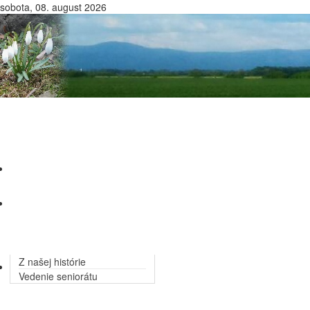
sobota, 08. august 2026
Domov
O nás
Z našej histórie
Zbory seniorátu
Vedenie seniorátu