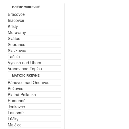
DCÉROCIRKEVNÉ
Bracovce
Iňačovce
Kristy
Moravany
Svätuš
Sobrance
Slavkovce
Tašuľa
Vysoká nad Uhom
Vranov nad Topľou
MATKOCIRKEVNÉ
Bánovce nad Ondavou
Bežovce
Blatná Polianka
Humenné
Jenkovce
Lastomír
Lúčky
Malčice