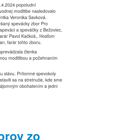
4.4.2024 popoludní
úvodnej modlitbe nasledovalo
entka Veronika Savková.
ešaný spevácky zbor Pro
speváci a speváčky z Bežoviec,
farár Pavol Kačkoš,. Hosťom
n, farár tohto zboru.
prevádzala členka
ečnou modlitbou a požehnaním
 slávu. Prítomné spevokoly
tavili sa na stretnutie, kde sme
vzájomným obohatením a jedni
orov zo