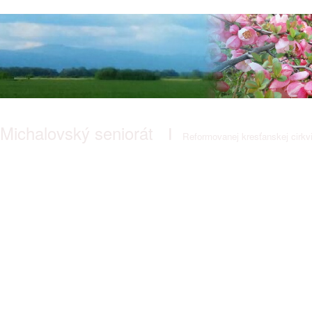
Michalovský seniorát
I
Reformovanej kresťanskej cirkv