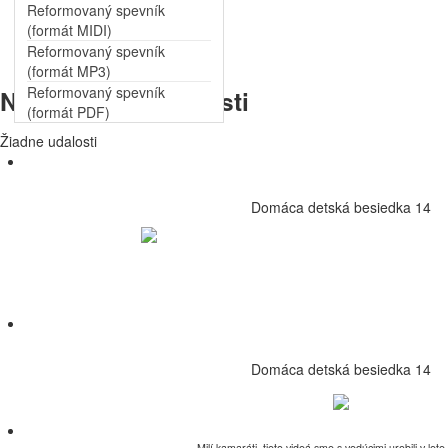
Reformovaný spevník
(formát MIDI)
Reformovaný spevník
(formát MP3)
Reformovaný spevník
Následujúce
udalosti
(formát PDF)
Žiadne udalosti
Domáca detská besiedka 14
Domáca detská besiedka 14
Milí kamaráti, tieto videá sme s vedúcimi urobili v lete