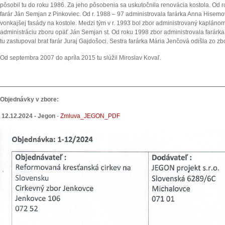
pôsobil tu do roku 1986. Za jeho pôsobenia sa uskutočnila renovácia kostola. Od r
farár Ján Semjan z Pinkoviec. Od r. 1988 – 97 administrovala farárka Anna Hisem
vonkajšej fasády na kostole. Medzi tým v r. 1993 bol zbor administrovaný kaplán
administráciu zboru opäť Ján Semjan st. Od roku 1998 zbor administrovala farárka
tu zastupoval brat farár Juraj Gajdošoci. Sestra farárka Mária Jenčová odišla zo z
Od septembra 2007 do apríla 2015 tu slúžil Miroslav Kovaľ.
Objednávky v zbore:
12.12.2024 - Jegon
-
Zmluva_JEGON_PDF