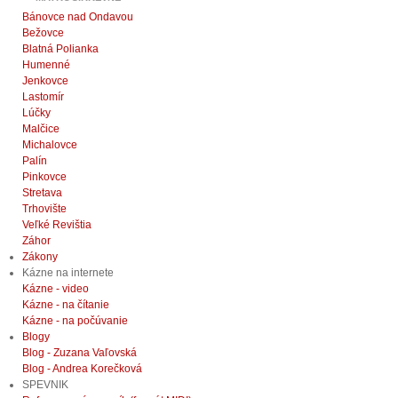
Bánovce nad Ondavou
Bežovce
Blatná Polianka
Humenné
Jenkovce
Lastomír
Lúčky
Malčice
Michalovce
Palín
Pinkovce
Stretava
Trhovište
Veľké Revištia
Záhor
Zákony
Kázne na internete
Kázne - video
Kázne - na čítanie
Kázne - na počúvanie
Blogy
Blog - Zuzana Vaľovská
Blog - Andrea Korečková
SPEVNIK