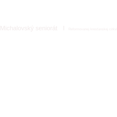
Michalovský seniorát
I
Reformovanej kresťanskej cirkv