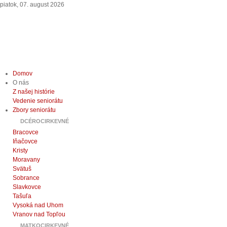
piatok, 07. august 2026
Domov
O nás
Z našej histórie
Vedenie seniorátu
Zbory seniorátu
DCÉROCIRKEVNÉ
Bracovce
Iňačovce
Kristy
Moravany
Svätuš
Sobrance
Slavkovce
Tašuľa
Vysoká nad Uhom
Vranov nad Topľou
MATKOCIRKEVNÉ