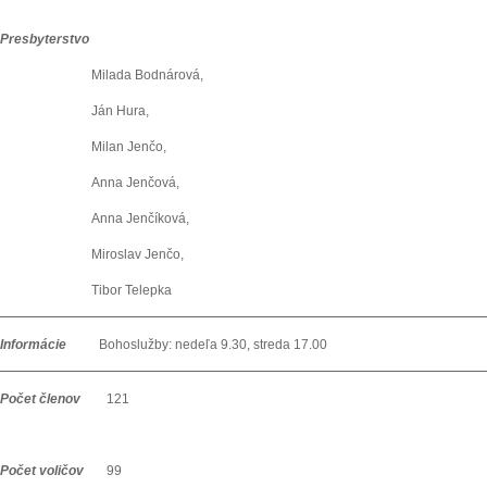
Presbyterstvo
Milada Bodnárová,
Ján Hura,
Milan Jenčo,
Anna Jenčová,
Anna Jenčíková,
Miroslav Jenčo,
Tibor Telepka
Informácie
Bohoslužby: nedeľa 9.30, streda 17.00
Počet členov
121
Počet voličov
99