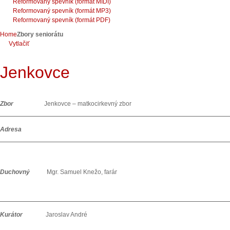
Reformovaný spevník (formát MIDI)
Reformovaný spevník (formát MP3)
Reformovaný spevník (formát PDF)
Home
Zbory seniorátu
Vytlačiť
Jenkovce
Zbor
Jenkovce – matkocirkevný zbor
Adresa
Duchovný
Mgr. Samuel Knežo, farár
Kurátor
Jaroslav André