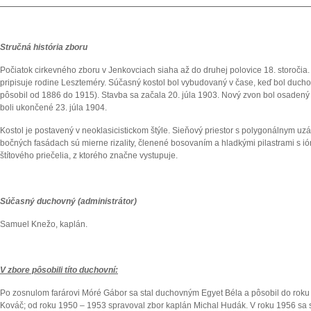
Stručná história zboru
Počiatok cirkevného zboru v Jenkovciach siaha až do druhej polovice 18. storočia.
pripisuje rodine Leszteméry. Súčasný kostol bol vybudovaný v čase, keď bol duc
pôsobil od 1886 do 1915). Stavba sa začala 20. júla 1903. Nový zvon bol osadený 
boli ukončené 23. júla 1904.
Kostol je postavený v neoklasicistickom štýle. Sieňový priestor s polygonálnym uz
bočných fasádach sú mierne rizality, členené bosovaním a hladkými pilastrami s ió
štítového priečelia, z ktorého značne vystupuje.
Súčasný duchovný (administrátor)
Samuel Knežo, kaplán.
V zbore pôsobili títo duchovní:
Po zosnulom farárovi Móré Gábor sa stal duchovným Egyet Béla a pôsobil do roku
Kováč; od roku 1950 – 1953 spravoval zbor kaplán Michal Hudák. V roku 1956 sa