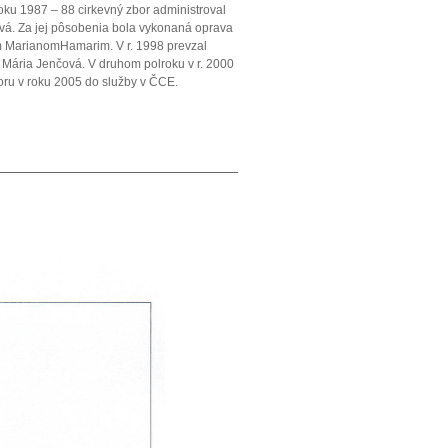
oku 1987 – 88 cirkevný zbor administroval
ová. Za jej pôsobenia bola vykonaná oprava
om MarianomHamarim. V r. 1998 prevzal
 Mária Jenčová. V druhom polroku v r. 2000
boru v roku 2005 do služby v ČCE.