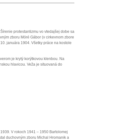
 Šírenie protestantizmu vo vtedajšej dobe sa
hovným zboru Móré Gábor (v cirkevnom zbore
10. januára 1904. Všetky práce na kostole
áverom je krytý korýtkovou klenbou. Na
nskou hlavicou. Veža je situovaná do
 1939. V rokoch 1941 – 1950 Bartolomej
 stal duchovným zboru Michal Hromanik a